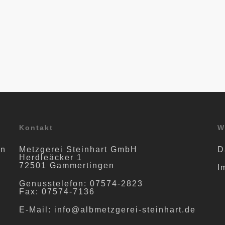
Kontakt
W
en
Metzgerei Steinhart GmbH
D
Herdleäcker 1
72501 Gammertingen
I
Genusstelefon: 07574-2823
Fax: 07574-7136
E-Mail: info@albmetzgerei-steinhart.de