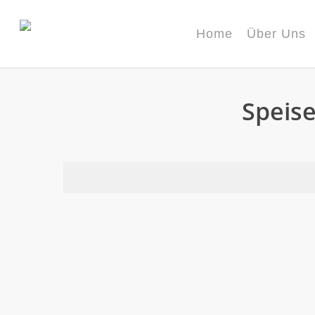
Skip
to
main
Home
Über Uns
content
Speise